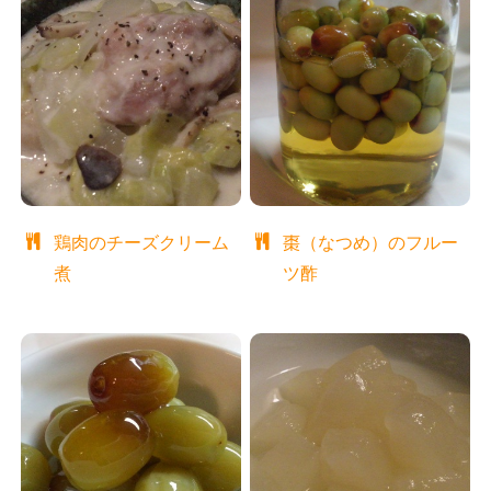
鶏肉のチーズクリーム
棗（なつめ）のフルー
煮
ツ酢