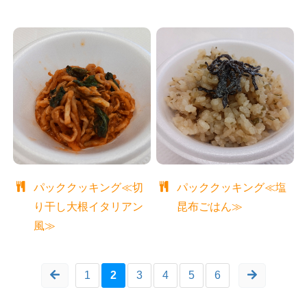
パッククッキング≪切
パッククッキング≪塩
り干し大根イタリアン
昆布ごはん≫
風≫
1
2
3
4
5
6