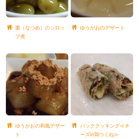
棗（なつめ）のシロッ
ゆうがおのデザート
プ煮
ゆうがおの和風デザー
パッククッキング≪チ
ト
ーズin鶏つくね≫