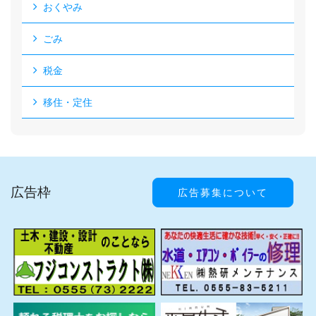
おくやみ
ごみ
税金
移住・定住
広告枠
広告募集について