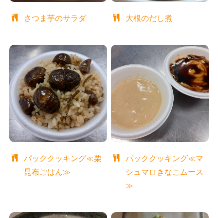
さつま芋のサラダ
大根のだし煮
パッククッキング≪栗
パッククッキング≪マ
昆布ごはん≫
シュマロきなこムース
≫