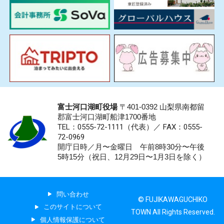
富士河口湖町役場
〒401-0392 山梨県南都留
郡富士河口湖町船津1700番地
TEL：0555-72-1111
（代表）／
FAX：0555-
72-0969
開庁日時／月〜金曜日 午前8時30分〜午後
5時15分（祝日、12月29日〜1月3日を除く）
問い合わせ
© FUJIKAWAGUCHIKO
このサイトについて
TOWN All Rights Reserved.
個人情報保護について