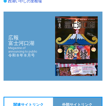
西湖いやしの里根場
広報
富士河口湖
Magazine of
announcing to public
令和８年８月号
関連サイトリンク
外部サイトリンク