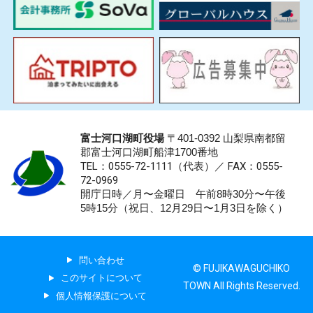
富士河口湖町役場
〒401-0392 山梨県南都留
郡富士河口湖町船津1700番地
TEL：0555-72-1111
（代表）／
FAX：0555-
72-0969
開庁日時／月〜金曜日 午前8時30分〜午後
5時15分（祝日、12月29日〜1月3日を除く）
問い合わせ
© FUJIKAWAGUCHIKO
このサイトについて
TOWN All Rights Reserved.
個人情報保護について