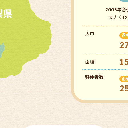
2003年
大きく1
人口
過
2
1
面積
移住者数
山
2