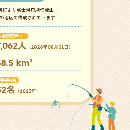
合併により富士河口湖町誕生！
2の地区で構成されています
去最高更新中！
7,062人
（2026年08月01日）
58.5 km²
梨県第4位
52名
（2023年）