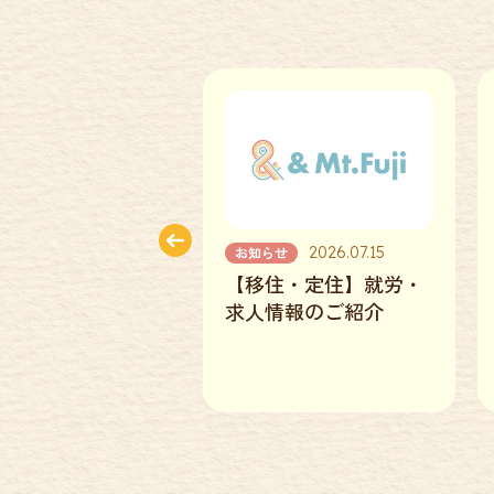
2026.07.15
2026.06.16
住・定住】就労・
【移住・定住】移住・
情報のご紹介
促進定住奨学金返還支
援補助金の受付開始に
ついて