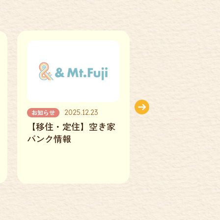
2026.07.17
2026.07.1
【移住・定住】富士山
【移住・定住】就
暮らし応援カード配布
求人情報のご紹介
中！【店舗更新】