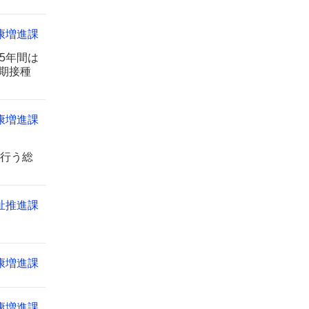
康増進課
5年間は
期接種
康増進課
行う総
祉推進課
康増進課
康増進課