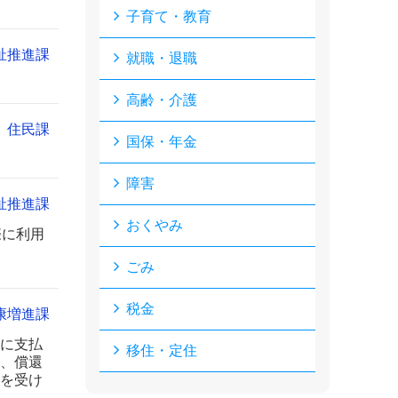
子育て・教育
祉推進課
就職・退職
高齢・介護
住民課
国保・年金
障害
祉推進課
おくやみ
際に利用
ごみ
税金
康増進課
に支払
移住・定住
、償還
を受け