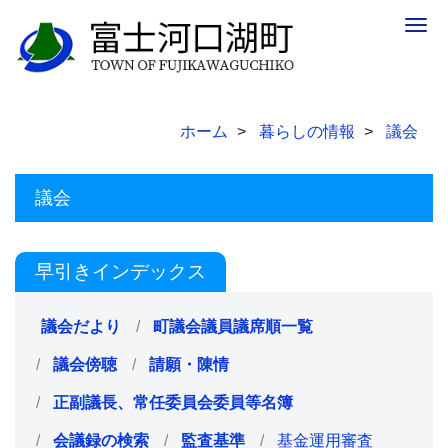
Togg
navig
ホーム
暮らしの情報
議会
議会
早引きインデックス
議会だより
町議会議員議席順一覧
議会傍聴
請願・陳情
正副議長、常任委員会委員等名簿
会議録の検索
監査基準
基金運用審査