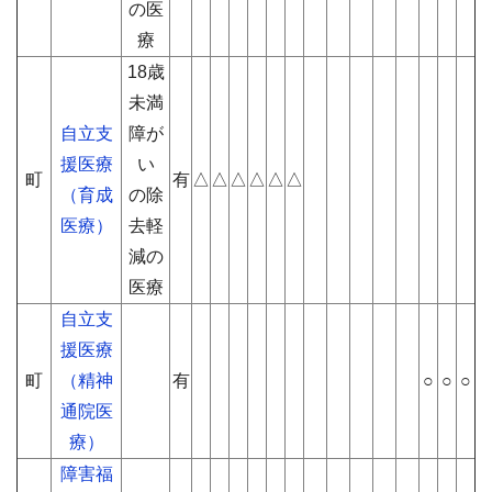
の医
療
18歳
未満
自立支
障が
援医療
い
町
有
△
△
△
△
△
△
（育成
の除
医療）
去軽
減の
医療
自立支
援医療
町
（精神
有
○
○
○
通院医
療）
障害福