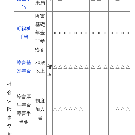
未満
当
障害
基礎
町福祉
年金
○
○
○
○
○
○
○
○
○
○
○
○
○
○
手当
非受
給者
一
障害基
20歳
部
△
△
△
△
△
△
△
△
△
△
△
△
△
△
礎年金
以上
有
社
会
障害厚
保
制度
生年金
険
加入
△
△
△
△
△
△
△
△
△
障害手
事
者
当金
務
所