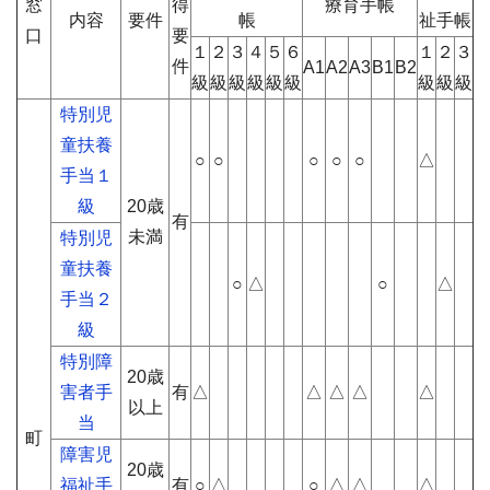
窓
得
療育手帳
内容
要件
帳
祉手帳
口
要
１
２
３
４
５
６
１
２
３
件
A1
A2
A3
B1
B2
級
級
級
級
級
級
級
級
級
特別児
童扶養
○
○
○
○
○
△
手当１
級
20歳
有
未満
特別児
童扶養
○
△
○
△
手当２
級
特別障
20歳
害者手
有
△
△
△
△
△
以上
当
町
障害児
20歳
福祉手
有
○
△
○
△
△
△