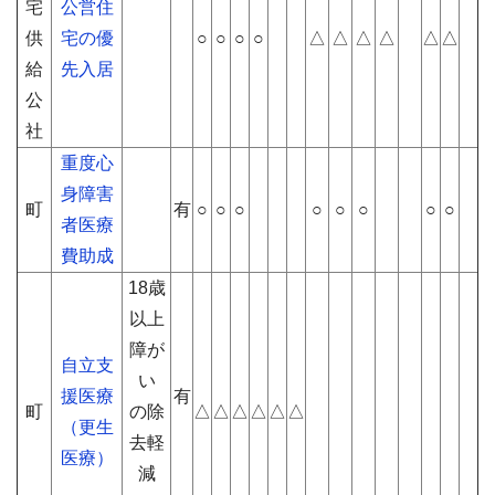
宅
公営住
供
宅の優
○
○
○
○
△
△
△
△
△
△
給
先入居
公
社
重度心
身障害
町
有
○
○
○
○
○
○
○
○
者医療
費助成
18歳
以上
障が
自立支
い
援医療
有
町
の除
△
△
△
△
△
△
（更生
去軽
医療）
減