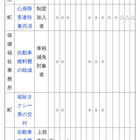
心身障
制度
町
害者扶
加入
○
○
○
○
○
○
○
○
△
△
△
養共済
者
保
健
車税
福
自動車
減免
祉
燃料費
○
○
○
○
○
対象
事
の助成
者
務
所
福祉タ
クシー
町
○
○
○
○
○
券の交
付
自動車
上肢