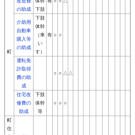
改造費
体幹
有
○
○
△
の助成
下肢
下肢
介助用
体幹
自動車
（車
有
○
○
購入等
い
の助成
町
す）
運転免
許取得
○
○
△
△
費の助
成
住宅改
下肢
修費の
体幹
○
○
○
助成
等
町
住