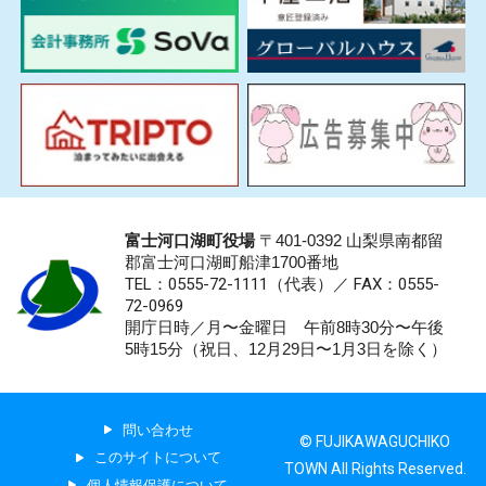
富士河口湖町役場
〒401-0392 山梨県南都留
郡富士河口湖町船津1700番地
TEL：0555-72-1111
（代表）／
FAX：0555-
72-0969
開庁日時／月〜金曜日 午前8時30分〜午後
5時15分（祝日、12月29日〜1月3日を除く）
問い合わせ
© FUJIKAWAGUCHIKO
このサイトについて
TOWN All Rights Reserved.
個人情報保護について