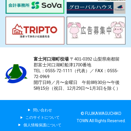
富士河口湖町役場
〒401-0392 山梨県南都留
郡富士河口湖町船津1700番地
TEL：0555-72-1111
（代表）／
FAX：0555-
72-0969
開庁日時／月〜金曜日 午前8時30分〜午後
5時15分（祝日、12月29日〜1月3日を除く）
問い合わせ
© FUJIKAWAGUCHIKO
このサイトについて
TOWN All Rights Reserved.
個人情報保護について