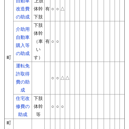
自動車
上肢
改造費
体幹
有
○
○
△
の助成
下肢
下肢
介助用
体幹
自動車
（車
有
○
○
購入等
い
の助成
町
す）
運転免
許取得
○
○
△
△
費の助
成
住宅改
下肢
修費の
体幹
○
○
○
助成
等
町