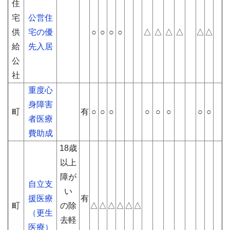
住
宅
公営住
供
宅の優
○
○
○
○
△
△
△
△
△
△
給
先入居
公
社
重度心
身障害
町
有
○
○
○
○
○
○
○
○
者医療
費助成
18歳
以上
障が
自立支
い
援医療
有
町
の除
△
△
△
△
△
△
（更生
去軽
医療）