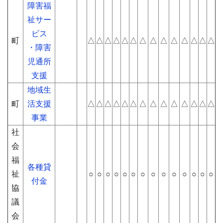
障害福
祉サー
ビス
町
△
△
△
△
△
△
△
△
△
△
△
△
△
△
・障害
児通所
支援
地域生
町
活支援
△
△
△
△
△
△
△
△
△
△
△
△
△
△
事業
社
会
福
各種貸
祉
○
○
○
○
○
○
○
○
○
○
○
○
○
○
付金
協
議
会