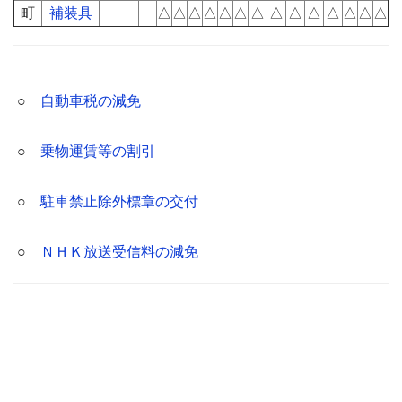
町
補装具
△
△
△
△
△
△
△
△
△
△
△
△
△
△
○
自動車税の減免
○
乗物運賃等の割引
○
駐車禁止除外標章の交付
○
ＮＨＫ放送受信料の減免