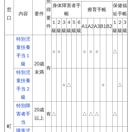
所
身体障害者手
保健福
窓
得
療育手帳
内容
要件
帳
祉手帳
口
要
１
２
３
４
５
６
１
２
３
件
A1
A2
A3
B1
B2
級
級
級
級
級
級
級
級
級
特別児
童扶養
○
○
○
○
○
△
手当１
級
20歳
有
未満
特別児
童扶養
○
△
○
△
手当２
級
特別障
20歳
害者手
有
△
△
△
△
△
以上
当
町
障害児