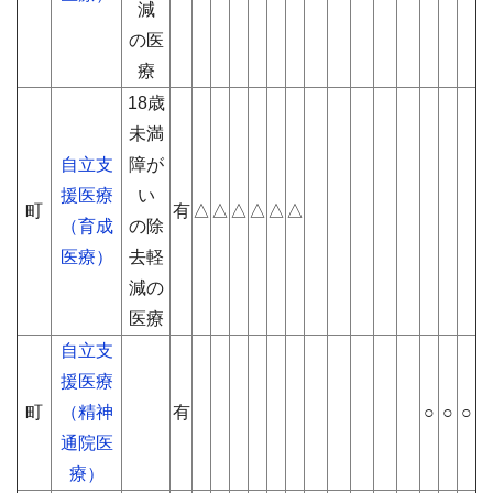
減
の医
療
18歳
未満
自立支
障が
援医療
い
町
有
△
△
△
△
△
△
（育成
の除
医療）
去軽
減の
医療
自立支
援医療
町
（精神
有
○
○
○
通院医
療）