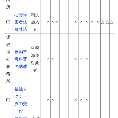
所
心身障
制度
町
害者扶
加入
○
○
○
○
○
○
○
○
△
△
△
養共済
者
保
健
車税
福
自動車
減免
祉
燃料費
○
○
○
○
○
対象
事
の助成
者
務
所
福祉タ
クシー
町
○
○
○
○
○
券の交
付