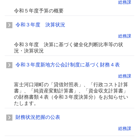
総務課
令和５年度予算の概要
令和３年度 決算状況
総務課
令和３年度 決算に基づく健全化判断比率等の状
況・決算状況
令和３年度新地方公会計制度に基づく財務４表
総務課
富士河口湖町の「貸借対照表」、「行政コスト計算
書」、「純資産変動計算書」、「資金収支計算書」
の財務書類４表（令和３年度決算分）をお知らせい
たします。
財務状況把握の公表
総務課