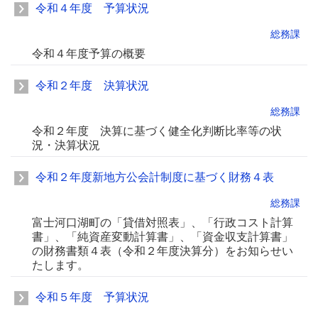
令和４年度 予算状況
総務課
令和４年度予算の概要
令和２年度 決算状況
総務課
令和２年度 決算に基づく健全化判断比率等の状
況・決算状況
令和２年度新地方公会計制度に基づく財務４表
総務課
富士河口湖町の「貸借対照表」、「行政コスト計算
書」、「純資産変動計算書」、「資金収支計算書」
の財務書類４表（令和２年度決算分）をお知らせい
たします。
令和５年度 予算状況