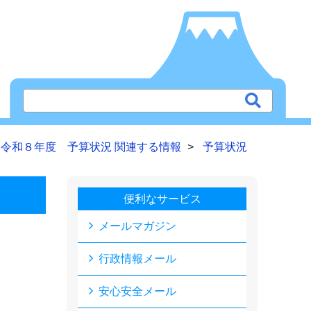
令和８年度 予算状況 関連する情報
予算状況
便利なサービス
メールマガジン
行政情報メール
安心安全メール