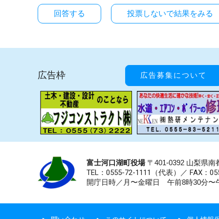
投票しないで結果をみる
広告枠
広告募集について
富士河口湖町役場
〒401-0392 山梨
TEL：0555-72-1111
（代表）／
FAX：055
開庁日時／月〜金曜日 午前8時30分〜午