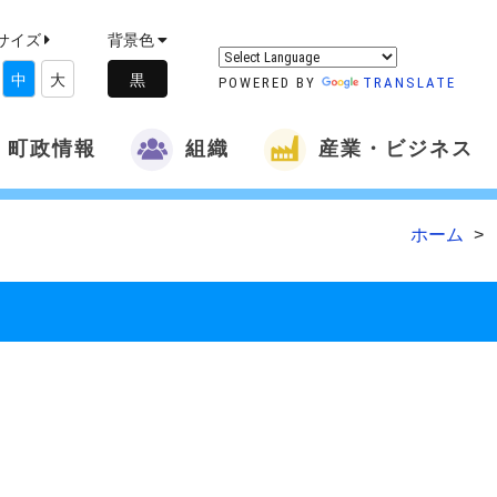
サイズ
背景色
中
大
POWERED BY
TRANSLATE
町政情報
組織
産業・ビジネス
ホーム