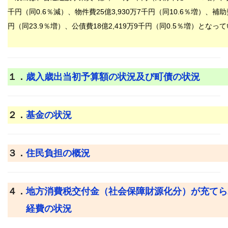
千円（同
0.6
％減）、物件費
25
億
3,930
万7千
円（同
10.6
％増）、補助
円（同
23.9
％増）、公債費
18
億
2,419
万
9
千円（同
0.5％
増）となって
１．
歳入歳出当初予算額の状況及び町債の状況
２．
基金の状況
３．
住民負担の概況
４．
地方消費税交付金（社会保障財源化分）が充てら
経費の状況