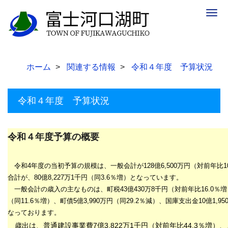
Togg
navig
ホーム
関連する情報
令和４年度 予算状況
令和４年度 予算状況
令和４年度予算の概要
令和4年度の当初予算の規模は、一般会計が
128
億
6,500
万円（対前年比
1
合計が、
80
億8,227
万1千
円（同
3.6
％増）となっています。
一般会計の歳入の主なものは、町税
43
億
430
万8千
円（対前年比16
.0
％増
（同
11.6
％増）、町債
5
億
3,990
万円（同
29.2
％減）、国庫支出金
10
億
1,95
なっております。
歳出は、普通建設事業費
7
億
3,822
万
1
千円（対前年比
44.3％増
）、