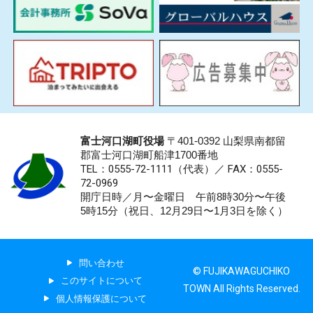
富士河口湖町役場
〒401-0392 山梨県南都留
郡富士河口湖町船津1700番地
TEL：0555-72-1111
（代表）／
FAX：0555-
72-0969
開庁日時／月〜金曜日 午前8時30分〜午後
5時15分（祝日、12月29日〜1月3日を除く）
問い合わせ
© FUJIKAWAGUCHIKO
このサイトについて
TOWN All Rights Reserved.
個人情報保護について