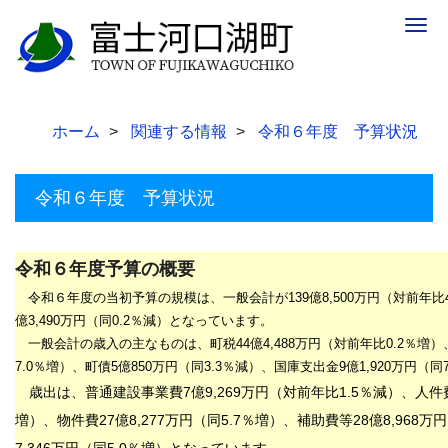
Togg
navig
ホーム
関連する情報
令和６年度 予算状況
令和６年度 予算状況
令和６年度予算の概要
令和６年度の当初予算の規模は、一般会計が
139
億8
,500
万円（対前年比
億3,490
万円
（同0
.2
％減）となっています。
一般会計の歳入の主なものは、町税
44
億4,488
万
円（対前年比0
.2
％増）
7
.0
％増）、町債5
億850
万円（同3
.3
％減）、国庫支出金9億1,920
万
円（同
歳出は、普通建設事業費7
億9,269
万
円（対前年比1
.5％減
）、人件
増）、物件費
27
億8
,277
万
円（同5
.7
％増）、補助費等
28
億
8,968
万円