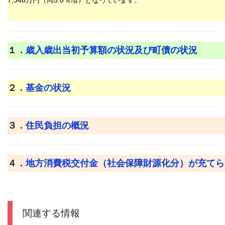
7
,346
万
円（同5
.0％増
）となっています
。
１．
歳入歳出当初予算額の状況及び町債の状況
２．
基金の状況
３．
住民負担の概況
４．
地方消費税交付金（社会保障財源化分）が充てら
関連する情報