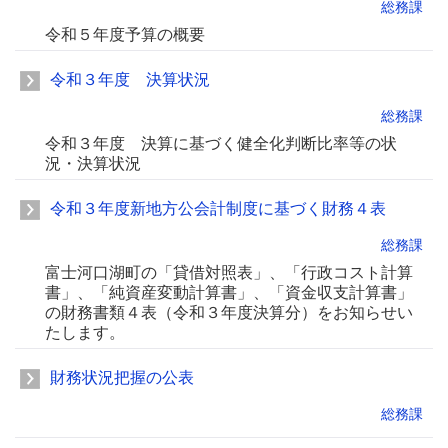
総務課
令和５年度予算の概要
令和３年度 決算状況
総務課
令和３年度 決算に基づく健全化判断比率等の状
況・決算状況
令和３年度新地方公会計制度に基づく財務４表
総務課
富士河口湖町の「貸借対照表」、「行政コスト計算
書」、「純資産変動計算書」、「資金収支計算書」
の財務書類４表（令和３年度決算分）をお知らせい
たします。
財務状況把握の公表
総務課