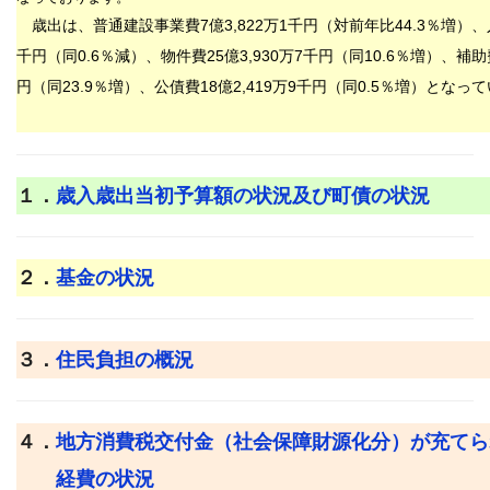
歳出は、普通建設事業費
7
億
3,822
万
1
千円（対前年比
44.3％増
）、
千円（同
0.6
％減）、物件費
25
億
3,930
万7千
円（同
10.6
％増）、補助
円（同
23.9
％増）、公債費
18
億
2,419
万
9
千円（同
0.5％
増）となって
１．
歳入歳出当初予算額の状況及び町債の状況
２．
基金の状況
３．
住民負担の概況
４．
地方消費税交付金（社会保障財源化分）が充てら
経費の状況