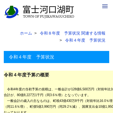
Togg
navig
ホーム
令和８年度 予算状況 関連する情報
令和４年度 予算状況
令和４年度 予算状況
令和４年度予算の概要
令和4年度の当初予算の規模は、一般会計が
128
億
6,500
万円（対前年比
1
合計が、
80
億8,227
万1千
円（同
3.6
％増）となっています。
一般会計の歳入の主なものは、町税
43
億
430
万8千
円（対前年比16
.0
％増
（同
11.6
％増）、町債
5
億
3,990
万円（同
29.2
％減）、国庫支出金
10
億
1,95
なっております。