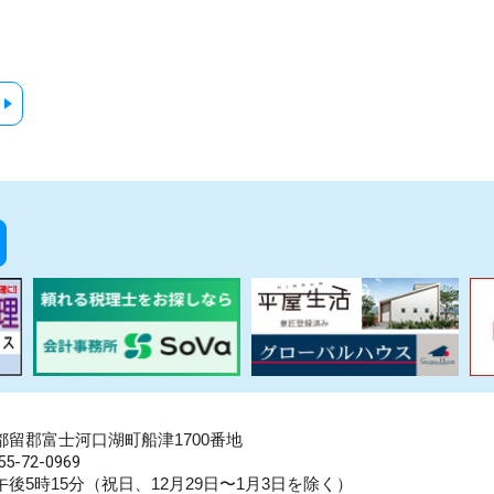
県南都留郡富士河口湖町船津1700番地
5-72-0969
後5時15分（祝日、12月29日〜1月3日を除く）