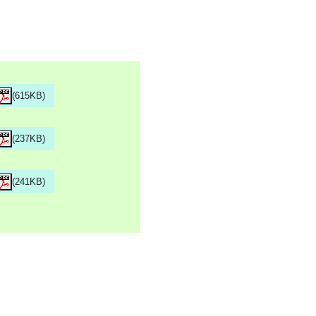
(615KB)
(237KB)
(241KB)