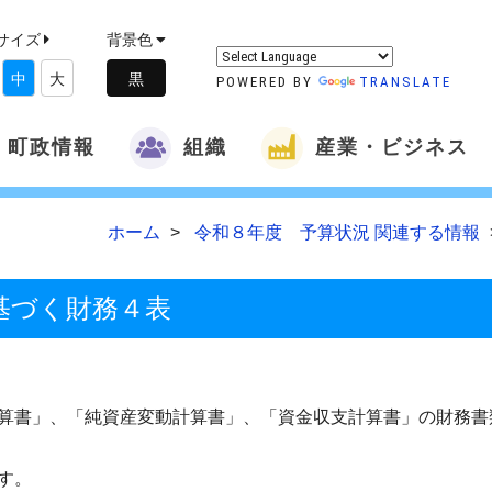
サイズ
背景色
中
大
POWERED BY
TRANSLATE
町政情報
組織
産業・ビジネス
ホーム
令和８年度 予算状況 関連する情報
基づく財務４表
算書」、「純資産変動計算書」、「資金収支計算書」の財務書
す。