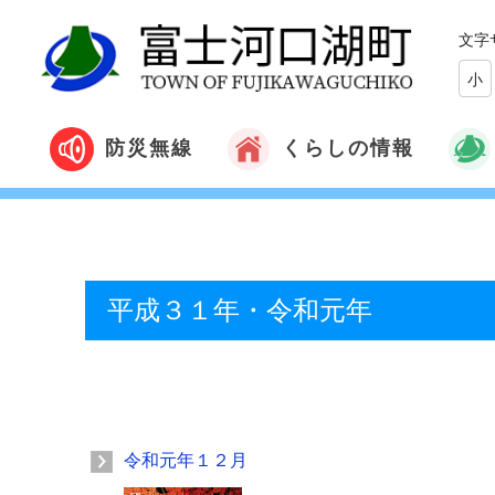
文字
小
くらしの情報
防災無線
平成３１年・令和元年
令和元年１２月