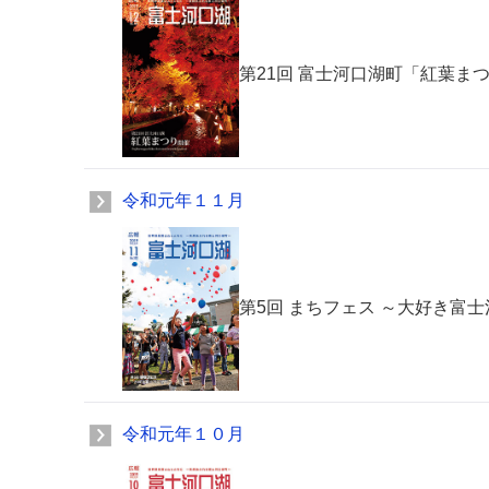
第21回 富士河口湖町「紅葉ま
令和元年１１月
第5回 まちフェス ～大好き富
令和元年１０月