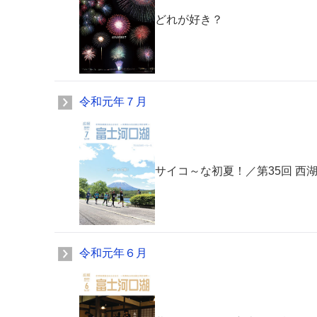
どれが好き？
令和元年７月
サイコ～な初夏！／第35回 西
令和元年６月