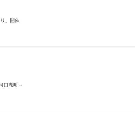
つり」開催
士河口湖町～