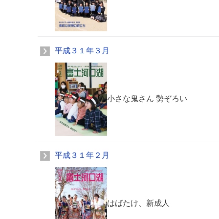
平成３１年３月
小さな鬼さん 勢ぞろい
平成３１年２月
はばたけ、新成人