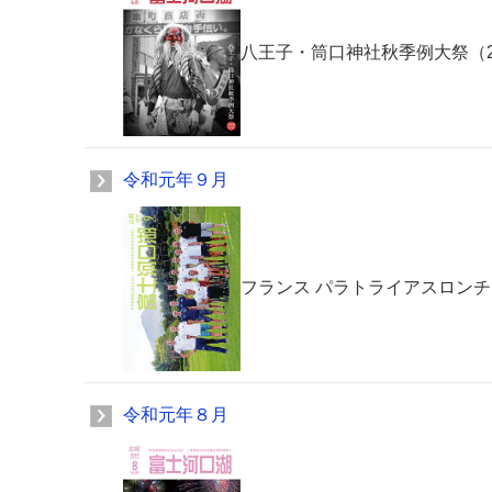
八王子・筒口神社秋季例大祭（201
令和元年９月
フランス パラトライアスロンチー
令和元年８月