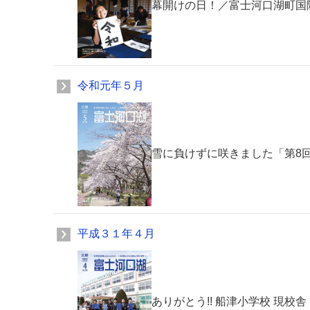
幕開けの日！／富士河口湖町国
令和元年５月
雪に負けずに咲きました「第8
平成３１年４月
ありがとう!! 船津小学校 現校