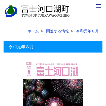
Togg
navig
ホーム
関連する情報
令和元年８月
令和元年８月