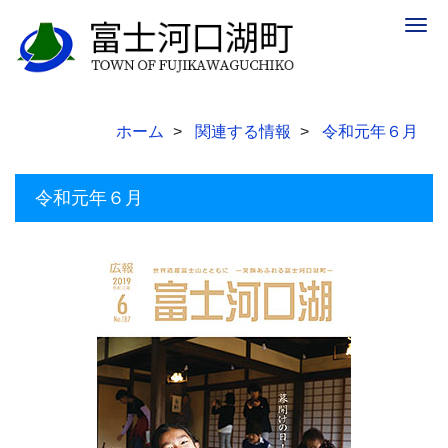
Togg
navig
ホーム
関連する情報
令和元年６月
令和元年６月