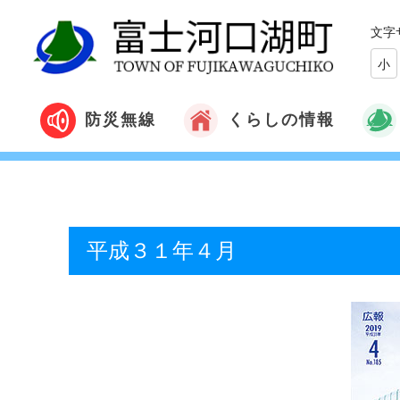
文字
小
くらしの情報
防災無線
平成３１年４月