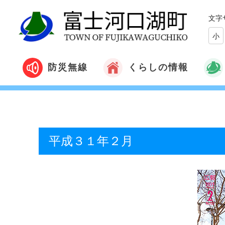
文字
小
くらしの情報
防災無線
平成３１年２月