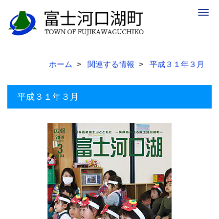
Togg
navig
ホーム
関連する情報
平成３１年３月
平成３１年３月