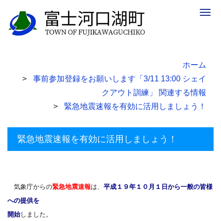
Togg
navig
ホーム
事前参加登録をお願いします「3/11 13:00 シェイ
クアウト訓練」 関連する情報
緊急地震速報を有効に活用しましょう！
緊急地震速報を有効に活用しましょう！
気象庁からの
緊急地震速報
は、
平成１９年１０月１日から一般の皆様
への提供を
開始
しました。