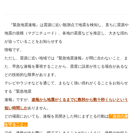
『緊急地震速報』は震源に近い観測点で地震を検知し、直ちに震源や
地震の規模（マグニチュード）、各地の震度などを推定し、大きな揺れ
が迫っていることをお知らせする
情報です。
ただし、震源に近い地域では『緊急地震速報』が間に合わないこと、ま
た、早急な速報を重視することから、震度に誤差が生じる場合があるな
どの技術的な限界があります。
テレビやラジオなどを通じて、まもなく強い揺れがくることをお知らせ
する『緊急地震
速報』ですが、
速報から地震がくるまでに
数秒から数十秒くらいという
短い時間しか
ありません。
どの場面においても、速報を見聞きした時にまずとる行動は
「自分の身
を守ること」
です。速報が出た際に、慌ててしまうことがないように、速報の仕組み