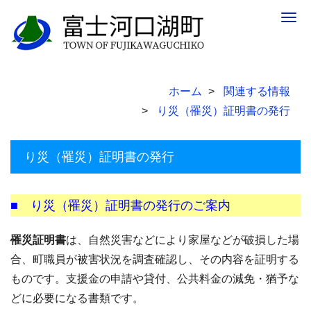
Togg
navig
ホーム
関連する情報
り災（罹災）証明書の発行
り災（罹災）証明書の発行
■ り災（罹災）証明書の発行のご案内
罹災証明書
は、自然災害などにより家屋などが破損した場
合、町職員が被害状況を調査確認し、その内容を証明する
ものです。支援金の申請や貸付、公共料金の減免・猶予な
どに必要になる書類です。