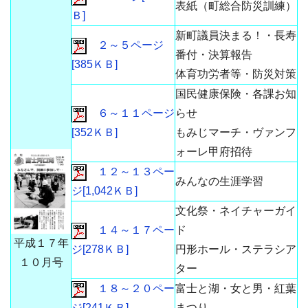
表紙（町総合防災訓練）
Ｂ]
新町議員決まる！・長寿
２～５ページ
番付・決算報告
[385ＫＢ]
体育功労者等・防災対策
国民健康保険・各課お知
６～１１ページ
らせ
[352ＫＢ]
もみじマーチ・ヴァンフ
ォーレ甲府招待
１２～１３ペー
みんなの生涯学習
ジ[1,042ＫＢ]
文化祭・ネイチャーガイ
１４～１７ペー
ド
平成１７年
ジ[278ＫＢ]
円形ホール・ステラシア
１０月号
ター
１８～２０ペー
富士と湖・女と男・紅葉
ジ[241ＫＢ]
まつり