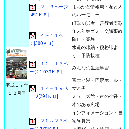
２～３ページ
まちかど情報局・花と人
[451ＫＢ]
のハーモニー
町政功労者、善行者表彰
年末年始ゴミ・交通事故
４～１１ペー
防止・業務
ジ[380ＫＢ]
水道の凍結・税務課よ
り・予防接種
１２～１３ペ
みんなの生涯学習
ージ[1,033ＫＢ]
富士と湖・円形ホール・
平成１７年
１４～１９ペ
女と男
１２月号
ージ[294ＫＢ]
ミューズ館・古の小径・
本のある広場
インフォメーション・自
２０～２３ペ
衛隊募集
ージ[279ＫＢ]
社協だより・除雪・おめ