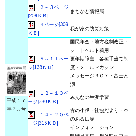
２～３ページ
まちかど情報局
[209ＫＢ]
４ページ[309
我が家の防災対策
ＫＢ]
国民年金・地方税制改正・
シートベルト着用
５～１１ペー
更年期障害・各種手当て制
ジ[138ＫＢ]
度・メールマガジン
メッセージＢＯＸ・富士と
湖
１２～１３ペ
みんなの生涯学習
平成１７
ージ[380ＫＢ]
年７月号
古の小径・社協だより・本
１４～２０ペ
のある広場
ージ[315ＫＢ]
インフォメーション