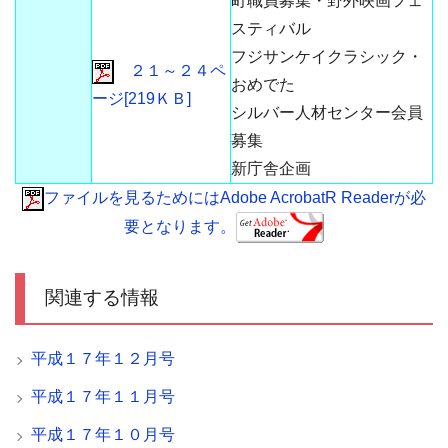
町職員募集・野外映画フェ
スティバル
フジサンケイクラシック・
２１～２４ペ
おめでた
ージ[219ＫＢ]
シルバー人材センター会員
募集
新庁舎企画
ファイルを見るためにはAdobe AcrobatR Readerが必
要となります。
関連する情報
平成１７年１２月号
平成１７年１１月号
平成１７年１０月号