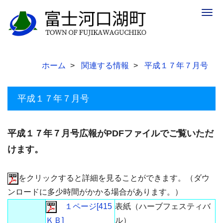
Togg
navig
ホーム
関連する情報
平成１７年７月号
平成１７年７月号
平成１７年７月号広報がPDFファイルでご覧いただ
けます。
をクリックすると詳細を見ることができます。（ダウ
ンロードに多少時間がかかる場合があります。）
１ページ[415
表紙（ハーブフェスティバ
ＫＢ]
ル）