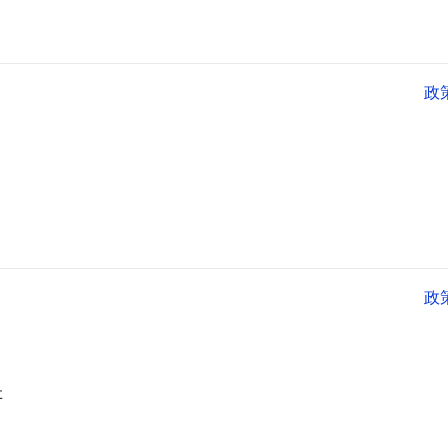
政
政
た