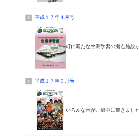
平成１７年４月号
町に新たな生涯学習の拠点施設
平成１７年９月号
いろんな音が、街中に響きまし