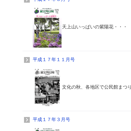
天上山いっぱいの紫陽花・・・
平成１７年１１月号
文化の秋、各地区で公民館まつ
平成１７年３月号