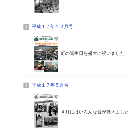
平成１７年１２月号
町の誕生日を盛大に祝いました
平成１７年５月号
４月にはいろんな音が響きまし