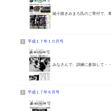
綾小路きみまろ氏のご寄付で、
平成１７年１０月号
みなさんで、訓練に参加して・
平成１７年６月号