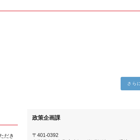
さら
政策企画課
〒401-0392
ただき