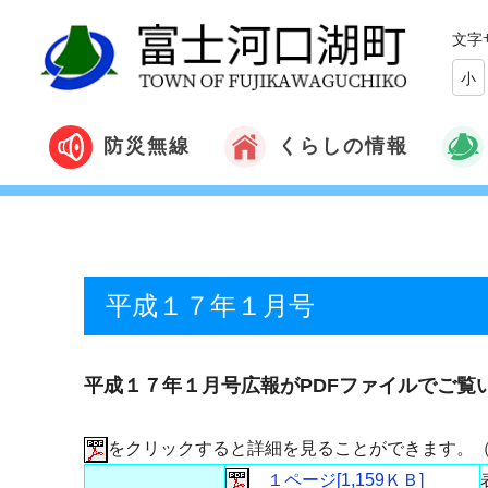
文字
小
くらしの情報
防災無線
平成１７年１月号
平成１７年１月号広報がPDFファイルでご覧
をクリックすると詳細を見ることができます。
１ページ[1,159ＫＢ]