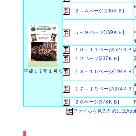
２～４ページ[196ＫＢ]
５～９ページ[169ＫＢ]
１０～１１ページ[527ＫＢ]
１２ページ[237ＫＢ]
平成１７年１月号
１３～１６ページ[194ＫＢ]
１７～１９ページ[274ＫＢ]
２０ページ[378ＫＢ]
ファイルを見るためにはAdobe 