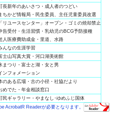
町長新年のあいさつ・成人者のつどい
まちかど情報局・民生委員、主任児童委員改選
「リユースセンター」オープン・ゴミの焼却禁止
申告受付・生活習慣・乳幼児のBCG予防接種
老人医療費助成金・里道、水路
みんなの生涯学習
富士山写真大賞・河口湖美術館
氷まつり・富士と湖・女と男
インフォメーション
本のある広場・古の小径・社協だより
おめでた・年金相談窓口
町民ギャラリー・やまなし･ゆめふじ国体
AcrobatR Readerが必要となります。