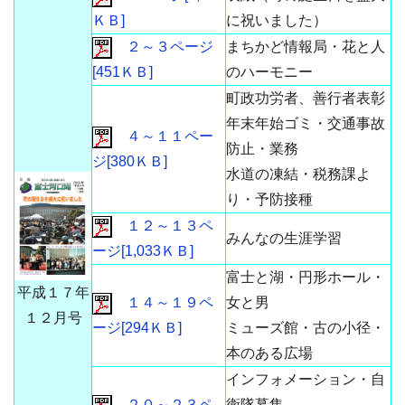
ＫＢ]
に祝いました）
２～３ページ
まちかど情報局・花と人
[451ＫＢ]
のハーモニー
町政功労者、善行者表彰
年末年始ゴミ・交通事故
４～１１ペー
防止・業務
ジ[380ＫＢ]
水道の凍結・税務課よ
り・予防接種
１２～１３ペ
みんなの生涯学習
ージ[1,033ＫＢ]
富士と湖・円形ホール・
平成１７年
１４～１９ペ
女と男
１２月号
ージ[294ＫＢ]
ミューズ館・古の小径・
本のある広場
インフォメーション・自
２０～２３ペ
衛隊募集