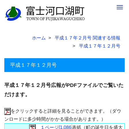
Togg
navig
ホーム
平成１７年２月号 関連する情報
平成１７年１２月号
平成１７年１２月号
平成１７年１２月号広報がPDFファイルでご覧いた
だけます。
をクリックすると詳細を見ることができます。（ダウ
ンロードに多少時間がかかる場合があります。）
１ページ[1,086
表紙（町の誕生日を盛大