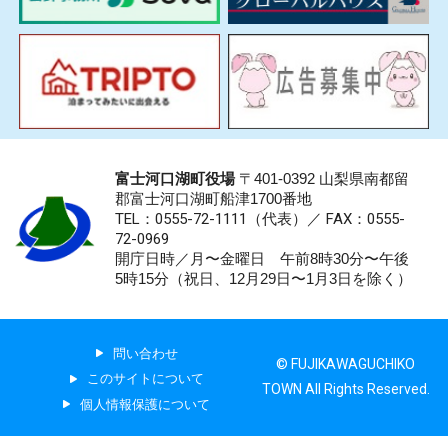
富士河口湖町役場
〒401-0392 山梨県南都留
郡富士河口湖町船津1700番地
TEL：0555-72-1111
（代表）／
FAX：0555-
72-0969
開庁日時／月〜金曜日 午前8時30分〜午後
5時15分（祝日、12月29日〜1月3日を除く）
問い合わせ
© FUJIKAWAGUCHIKO
このサイトについて
TOWN All Rights Reserved.
個人情報保護について