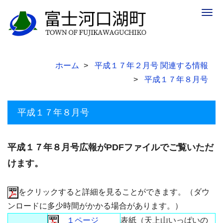
Togg
navig
ホーム
平成１７年２月号 関連する情報
平成１７年８月号
平成１７年８月号
平成１７年８月号広報がPDFファイルでご覧いただ
けます。
をクリックすると詳細を見ることができます。（ダウ
ンロードに多少時間がかかる場合があります。）
１ページ
表紙（天上山いっぱいの