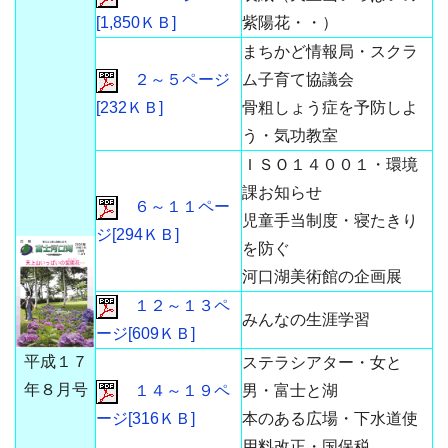
[1,850ＫＢ]
紫陽花・・）
まちかど情報局・スクラ
２～５ページ
ム子育て協議会
[232ＫＢ]
骨粗しょう症を予防しよ
う・気功教室
ＩＳＯ１４００１・環境
課お知らせ
６～１１ペー
児童手当制度・寝たきり
ジ[294ＫＢ]
を防ぐ
河口湖美術館の企画展
１２～１３ペ
みんなの生涯学習
ージ[609ＫＢ]
平成１７
ステラシアター・女と
年８月号
１４～１９ペ
男・富士と湖
ージ[316ＫＢ]
本のある広場・下水道使
用料改正・国保税