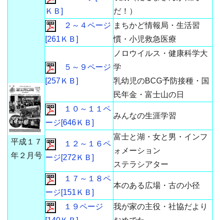
ＫＢ]
だ！）
２～４ページ
まちかど情報局・生活習
[261ＫＢ]
慣・小児救急医療
ノロウイルス・健康科学大
５～９ページ
学
[257ＫＢ]
乳幼児のBCG予防接種・国
民年金・富士山の日
１０～１１ペ
みんなの生涯学習
ージ[646ＫＢ]
富士と湖・女と男・インフ
平成１７
１２～１６ペ
ォメーション
年２月号
ージ[272ＫＢ]
ステラシアター
１７～１８ペ
本のある広場・古の小径
ージ[151ＫＢ]
１９ページ
我が家の主役・社協だより