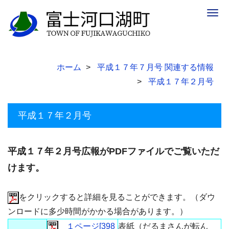
Togg
navig
ホーム
平成１７年７月号 関連する情報
平成１７年２月号
平成１７年２月号
平成１７年２月号広報がPDFファイルでご覧いただ
けます。
をクリックすると詳細を見ることができます。（ダウ
ンロードに多少時間がかかる場合があります。）
１ページ[398
表紙（だるまさんが転ん