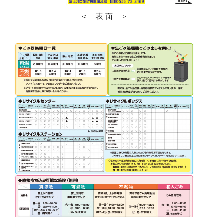
＜ 表 面 ＞