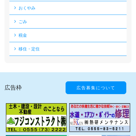
おくやみ
ごみ
税金
移住・定住
広告枠
広告募集について