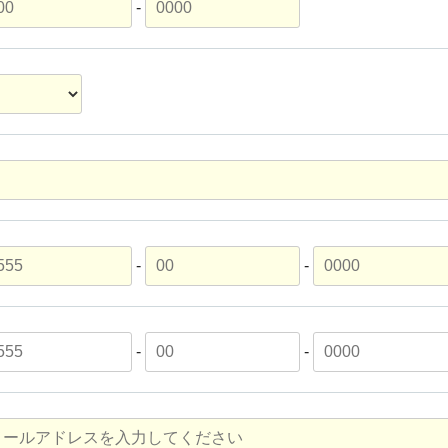
-
-
-
-
-