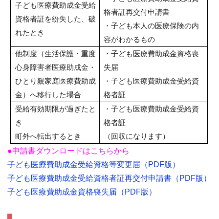
子ども医療費助成金受給
格者証再交付申請書
資格者証を紛失した、破
・子ども本人の医療保険の内
れたとき
容がわかるもの
他制度（生活保護・重度
・子ども医療費助成金資格喪
心身障害者医療助成金・
失届
ひとり親家庭医療費助成
・子ども医療費助成金受給資
金）へ移行した場合
格者証
受給有効期限が過ぎたと
・子ども医療費助成金受給資
き
格者証
町外へ転出するとき
（回収になります）
●申請書ダウンロードはこちらから
子ども医療費助成金受給資格等変更届（PDF版）
子ども医療費助成金受給資格者証再交付申請書（PDF版）
子ども医療費助成金資格喪失届（PDF版）