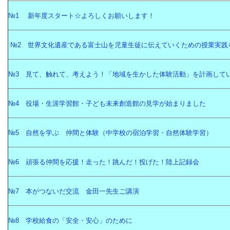
№1 新年度スタート☆よろしくお願いします！
№2 世界文化遺産である富士山を児童生徒に伝えていくための授業実践
№3 見て、触れて、考えよう！「地域を生かした体験活動」を計画して
№4 役場・生涯学習館・子ども未来創造館の見学が始まりました
№5 自然を学ぶ 仲間と体験（中学校の宿泊学習・自然体験学習）
№6 頑張る仲間を応援！走った！跳んだ！投げた！陸上記録会
№7 本がつないだ交流 金田一先生ご講演
№8 学校給食の「安全・安心」のために