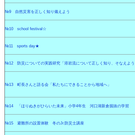
№9 自然災害を正しく知り備えよう
№10 school festival☆
№11 sports day★
№12 防災についての実践研究「溶岩流について正しく知り、そなえよう
№13 町長さんと語る会「私たちにできることから地域へ」
№14 「ほりぬきがひらいた未来」小学4年生 河口湖新倉掘抜の学習
№15 避難所の設置体験 冬のJr.防災士講座