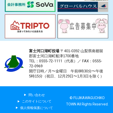
富士河口湖町役場
〒401-0392 山梨県南都留
郡富士河口湖町船津1700番地
TEL：0555-72-1111
（代表）／
FAX：0555-
72-0969
開庁日時／月〜金曜日 午前8時30分〜午後
5時15分（祝日、12月29日〜1月3日を除く）
問い合わせ
© FUJIKAWAGUCHIKO
このサイトについて
TOWN All Rights Reserved.
個人情報保護について