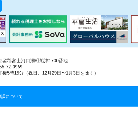
県南都留郡富士河口湖町船津1700番地
5-72-0969
後5時15分（祝日、12月29日〜1月3日を除く）
保護について