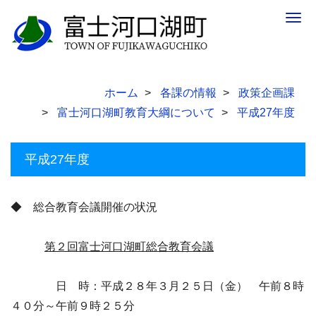
Togg
navig
ホーム
各課の情報
政策企画課
富士河口湖町教育大綱について
平成27年度
平成27年度
◆ 総合教育会議開催の状況
第２回富士河口湖町総合教育会議
日 時：平成２８年３月２５日（金） 午前８時
４０分～午前９時２５分