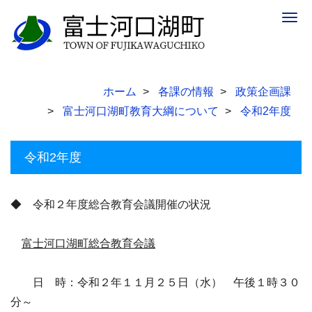
Togg
navig
ホーム
各課の情報
政策企画課
富士河口湖町教育大綱について
令和2年度
令和2年度
◆ 令和２年度総合教育会議開催の状況
富士河口湖町総合教育会議
日 時：令和２年１１月２５日（水） 午後１時３０
分～