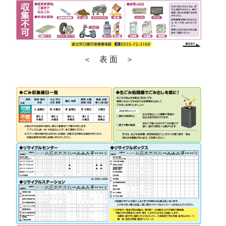
＜ 表 面 ＞