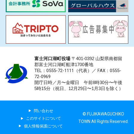
富士河口湖町役場
〒401-0392 山梨県南都留
郡富士河口湖町船津1700番地
TEL：0555-72-1111
（代表）／
FAX：0555-
72-0969
開庁日時／月〜金曜日 午前8時30分〜午後
5時15分（祝日、12月29日〜1月3日を除く）
問い合わせ
© FUJIKAWAGUCHIKO
このサイトについて
TOWN All Rights Reserved.
個人情報保護について