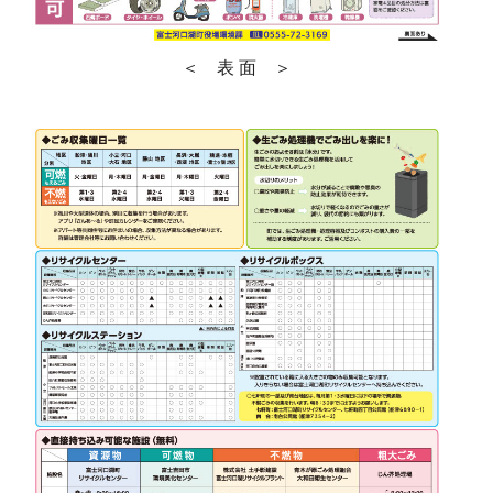
＜ 表 面 ＞