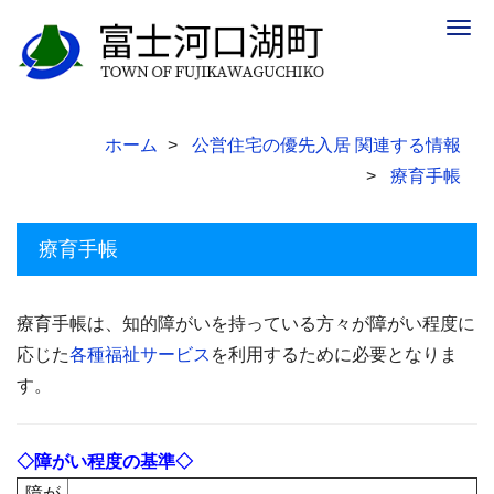
Togg
navig
ホーム
公営住宅の優先入居 関連する情報
療育手帳
療育手帳
療育手帳は、知的障がいを持っている方々が障がい程度に
応じた
各種福祉サービス
を利用するために必要となりま
す。
◇障がい程度の基準◇
障が