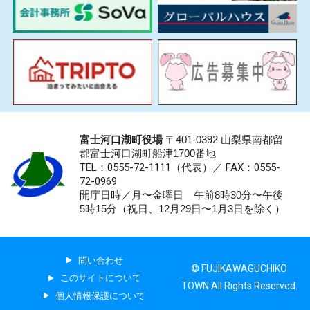
富士河口湖町役場
〒401-0392 山梨県南都留
郡富士河口湖町船津1700番地
TEL：0555-72-1111
（代表）／
FAX：0555-
72-0969
開庁日時／月〜金曜日 午前8時30分〜午後
5時15分（祝日、12月29日〜1月3日を除く）
問い合わせ
© FUJIKAWAGUCHIKO
このサイトについて
TOWN All Rights Reserved.
個人情報保護について