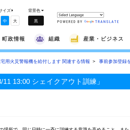
サイズ
背景色
中
大
POWERED BY
TRANSLATE
町政情報
組織
産業・ビジネス
住宅用火災警報機を給付します 関連する情報
事前参加登録をお
1 13:00 シェイクアウト訓練」
の場所で、同じ日時に一斉に訓練する意識を高めること、また