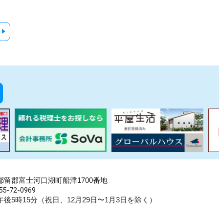
県南都留郡富士河口湖町船津1700番地
5-72-0969
後5時15分（祝日、12月29日〜1月3日を除く）