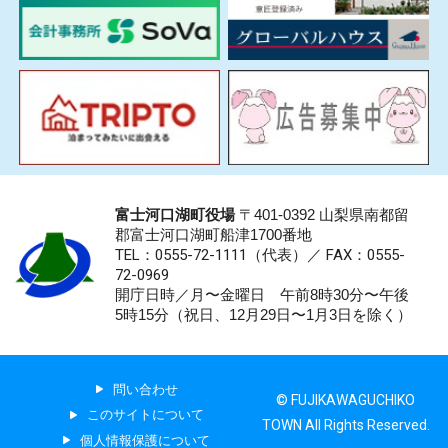
富士河口湖町役場
〒401-0392 山梨県南都留
郡富士河口湖町船津1700番地
TEL：0555-72-1111
（代表）／
FAX：0555-
72-0969
開庁日時／月〜金曜日 午前8時30分〜午後
5時15分（祝日、12月29日〜1月3日を除く）
問い合わせ
© FUJIKAWAGUCHIKO
このサイトについて
TOWN All Rights Reserved.
個人情報保護について