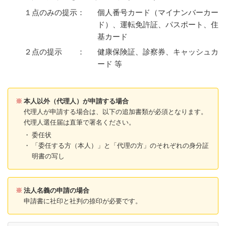
１点のみの提示：
個人番号カード（マイナンバーカー
ド）、運転免許証、パスポート、住
基カード
２点の提示 ：
健康保険証、診察券、キャッシュカ
ード 等
※
本人以外（代理人）が申請する場合
代理人が申請する場合は、以下の追加書類が必須となります。
代理人選任届は直筆で署名ください。
・
委任状
・
「委任する方（本人）」と「代理の方」のそれぞれの身分証
明書の写し
※
法人名義の申請の場合
申請書に社印と社判の捺印が必要です。